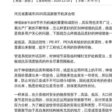
【 来源：原创 】 【 发布时间：2020-12-19 】 【 字体：
大
中
小
】
河北省藁城市2020高温膨胀节机床会馆
伸缩
节作为机械的重要组成部分，其应用也非常广泛
膨胀节原理
着出产厂家的不断增多，怎么样更好的区别伸缩缝的品质，挑
是很多用户关心的问题，下面就怎么样挑选品质好的伸缩缝做
超低温、高温抗毁性：PE-RT、PEX具有较好的抗寒震性，冬
显露出来裂缝，提升了工程动工布局的协调有经验。
管道系统软件试压时，对伸缩节采取临时螺钉支护处购置法，
板或抗压强度较高的外全尽量照顾板处。
由于伸缩缝的品质和规格不同，或是在运用环境上的不同，伸
其报价显露出来一些波动，运用效果也会发生一些变化，所以
量，防止对自己造成不不可以绕斗δ影响，因此使其应有的价值
示出来，熟悉价格定位是否合理，担保更高的性价比。
一样来说，在介质相对安全的物质情形下，高温、低压、大口
胀节是符合运用的，但在决定运用波纹管膨胀节时，应付管道
应力分析，为了确定波纹管偿还器的安装位置和类型，不可以
管膨胀节由于其自身的结构独有尤其的地方，已变成管道系统