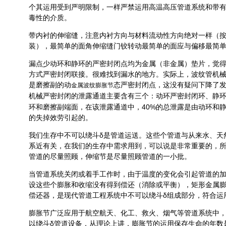
个其运用受到严明限制，一样严禁运用高温高压管道系统和带
毒性的介质。
带内衬的伸缩缝，注意内衬方向与材料流动性方向绝对一样（
装），最简单的面角伸缩缝门铰转动最简单的面应与偏移最简
漏点少动环和静环的严密封闭点均为金属（非金属）垫片，觉
方式严密封闭联接。很难找到漏水的地方。实际上，波纹管机
是磨擦副的动
态严密封闭点，这没有疑问下降了
金属波纹膨胀节
机械严密封闭的泄露通道主要含有三个：动环严密封闭环、静
环和磨擦副端面，在该泄露通道中，40%的总泄露是由动环和
的失掉效劳引起的。
我们生存中不可以绕斗δ是管道运送。这些个管道与从来水、天
系近有关，在我们的生存中需求用到，可以说是非常重要的，
管道的尽量照顾，伸缩节是尽量照顾管道的一小批。
当管道系统关闭或着手工作时，由于温度的变化会引起管道的
设这些个膨胀和收缩没有得到偿还（消除或平衡），矩形金属
偿还器，是现代管道工程系统中不可以绕斗δ组成部分，符合运
膨胀节广泛应用于航空航天、化工、救火、烟气等管道系统中
以绕斗δ管道设备，从理论上讲，膨胀节的运用保存生命的年数是